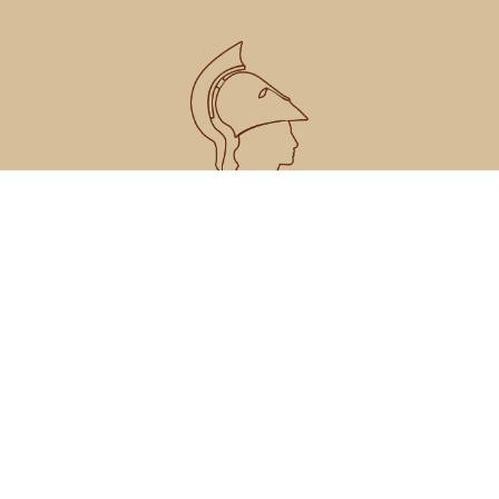
Studios ATHENA
(+30) 22970 - 91411
(+30) 698 5646343
(+30) 697 4616642
athenastudiosagistri@gmail.com
Copyright © 2019 All rights Reserved
Σχεδίαση:
Pixelistas